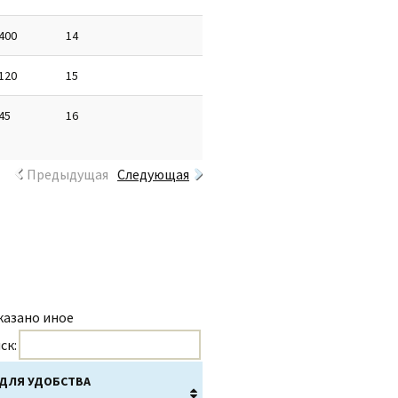
400
14
120
15
45
16
Предыдущая
Следующая
указано иное
ск:
ДЛЯ УДОБСТВА