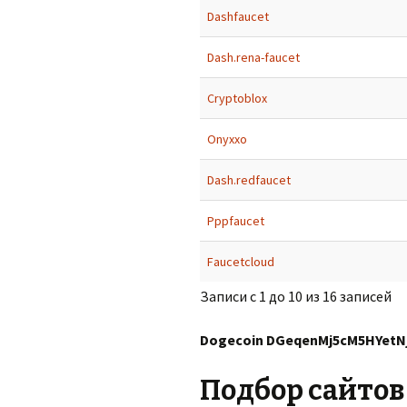
Dashfaucet
Dash.rena-faucet
Cryptoblox
Onyxxo
Dash.redfaucet
Рppfaucet
Faucetcloud
Записи с 1 до 10 из 16 записей
Dogecoin DGeqenMj5cM5HYet
Подбор сайтов