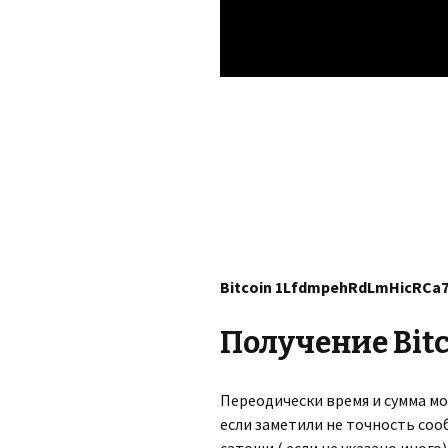
Вitcoin 1LfdmpehRdLmHicRC
Получение Bit
Переодически время и сумма мо
если заметили не точность со