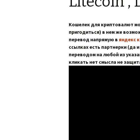
Litecoin ,
Kошелек для криптовалют м
пригодиться) в нем же возм
перевод напрямую в
яндекс 
ссылках есть партнерки (да и
переводом на любой из указа
кликать нет смысла не защи