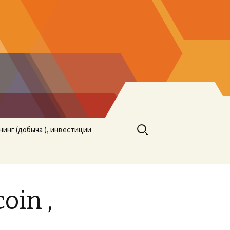
Найти:
нинг (добыча ), инвестиции
oin ,