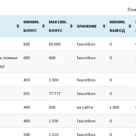
Пои
МИНИМ.
МАКСИМ.
МИНИМ.
ХРАНЕНИЕ
БОНУС
БОНУС
ВЫВОД
800
80.000
faucetbox
0
ть ложные
600
600
faucetbox
0
му)
450
1.000
faucetbox
0
555
77.777
faucetbox
0
400
500
на сайте
1.000
400
1.500
faucetbox
0
500
1.510
faucetbox
0