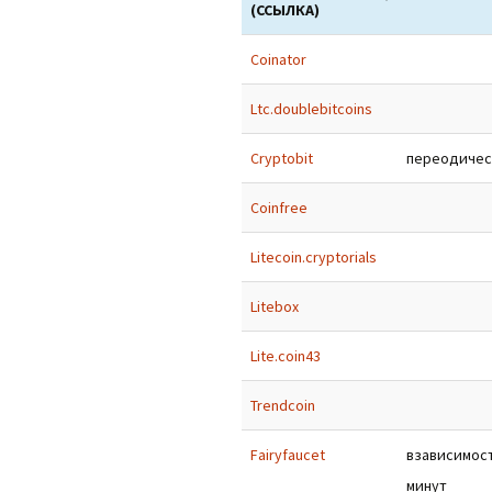
(ССЫЛКА)
Coinator
Ltc.doublebitcoins
Cryptobit
переодичес
Coinfree
Litecoin.cryptorials
Litebox
Lite.coin43
Trendcoin
Fairyfaucet
взависимост
минут