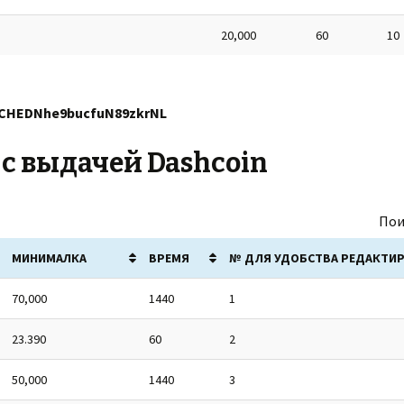
20,000
60
10
CHEDNhe9bucfuN89zkrNL
 с выдачей Dashcoin
Пои
МИНИМАЛКА
ВРЕМЯ
№ ДЛЯ УДОБСТВА РЕДАКТИ
70,000
1440
1
23.390
60
2
50,000
1440
3