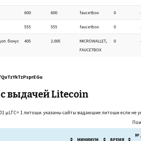
600
600
faucetbox
0
555
555
faucetbox
0
оп. бонус
405
2.005
MICROWALLET,
0
FAUCETBOX
fQuTzYkTzPsprEGu
с выдачей Litecoin
0.01 µLTC= 1 литоши. указаны сайты вадаюшие литоши если не 
Пои
№ 
МИНИМУМ
ВРЕМЯ