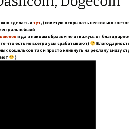
 Dashcoin, Dogecoin
ожно сделать и
тут
, (советую открывать несколько счетов
ожен дальнейший
кошелек
и да я никоим образом не откажусь от благодарност
 те что есть не всегда увы срабатывают)
Благодарность
ных кошельков так и просто кликнуть на рекламу внизу ст
тают
)