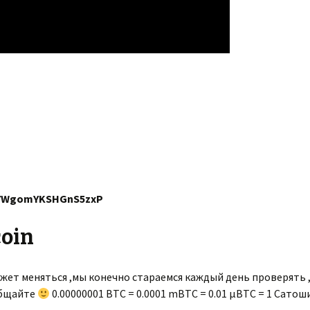
a7WgomYKSHGnS5zxP
coin
жет меняться ,мы конечно стараемся каждый день проверять ,н
общайте
0.00000001 BTC = 0.0001 mBTC = 0.01 µBTC = 1 Сато