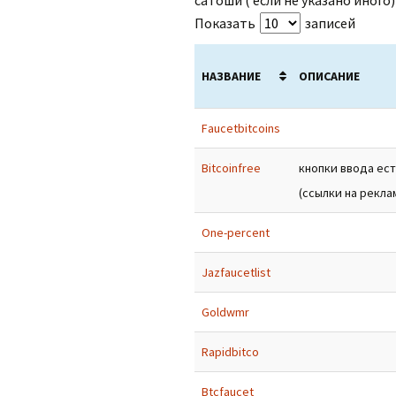
сатоши ( если не указано иного)
Показать
записей
НАЗВАНИЕ
ОПИСАНИЕ
Faucetbitcoins
Bitcoinfree
кнопки ввода ес
(ссылки на рекла
Оne-percent
Jazfaucetlist
Goldwmr
Rapidbitco
Вtcfaucet